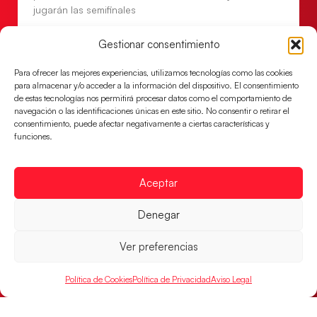
jugarán las semifinales
LEER MÁS
Gestionar consentimiento
Para ofrecer las mejores experiencias, utilizamos tecnologías como las cookies
para almacenar y/o acceder a la información del dispositivo. El consentimiento
de estas tecnologías nos permitirá procesar datos como el comportamiento de
navegación o las identificaciones únicas en este sitio. No consentir o retirar el
consentimiento, puede afectar negativamente a ciertas características y
funciones.
Aceptar
Denegar
Las Guerreras Juveniles sellan su billete para
las semifinales
Ver preferencias
Las pupilas de Cristina Cabeza han remontado con
Política de Cookies
Política de Privacidad
Aviso Legal
parcial de 7:1 que les ha dado el pase a semifinales
que