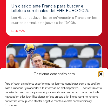
Un clásico ante Francia para buscar el
billete a semifinales del EHF EURO 2026
Los Hispanos Juveniles se enfrentarán a Francia en los
cuartos de final, este jueves a las 17:00h.
LEER MÁS
Gestionar consentimiento
Para ofrecer las mejores experiencias, utilizamos tecnologías como las cookies
para almacenar y/o acceder a la información del dispositivo. El consentimiento
de estas tecnologías nos permitirá procesar datos como el comportamiento de
navegación o las identificaciones únicas en este sitio. No consentir o retirar el
Las Guerreras Juveniles buscan ante Suiza
consentimiento, puede afectar negativamente a ciertas características y
un billete para las semifinales del Mundial
funciones.