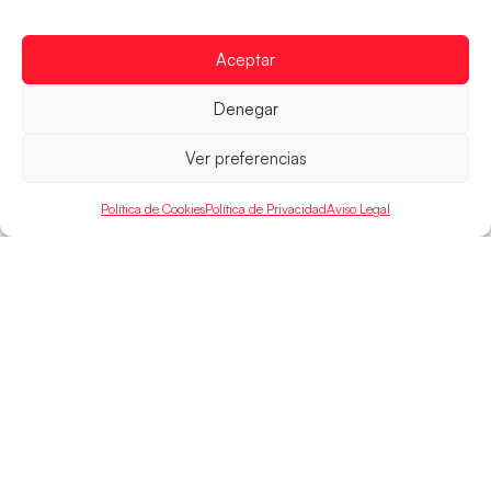
Las Guerreras Juveniles afronta este jueves, a las
15:00 h, los cuartos de final del Campeonato del
Mundo Juvenil frente
Aceptar
LEER MÁS
Denegar
Ver preferencias
Política de Cookies
Política de Privacidad
Aviso Legal
SELECCIONES
ACCESO
LEGAL
DIRECTO