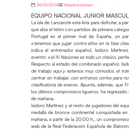
30/10/2014
HispanosJunior
EQUIPO NACIONAL JUNIOR MASCULIN
La isla de
Lanzarote
está lista para disfrutar, a 
que alza el telón con partidos de primera categor
Portugal es el primer rival de España, un pa
«
tenemos que jugar contra ellos en la fase cla
indica el entrenador español, Isidoro Martín
evento: «
el IV Naciones es todo un clásico, perf
Respecto al estado del combinado español, Isid
de trabajo aquí y estamos muy cómodos, el trat
centrar en trabajar, con entrenos cortos para no 
clasificatoria de enero
«. Apunta, además, que
Fr
los últimos compromisos ligueros, ha regresado a
de mañana.
Isidoro Martínez y el resto de jugadores del equ
medalla de bronce continental conquistada en
mañana, a partir de la 20:00 h., un compromiso 
web de la Real Federación Española de Balonma