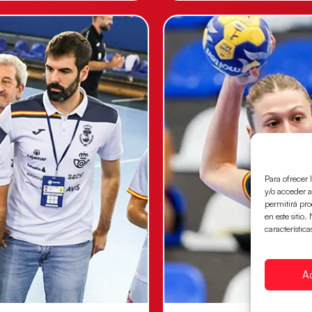
Para ofrecer 
y/o acceder a
permitirá pr
en este sitio
característica
A