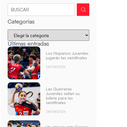
Categorías
Últimas entradas
Los Hispanos Juveniles
jugarán las semifinales
06/08/2026
Las Guerreras
Juveniles sellan su
billete para las
semifinales
06/08/2026
Un clásico ante Francia