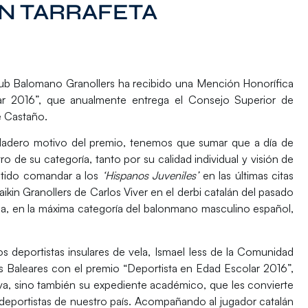
AN TARRAFETA
 Club Balomano Granollers ha recibido una Mención Honorífica
r 2016”,
que anualmente entrega el Consejo Superior de
e Castaño.
dadero motivo del premio, tenemos que sumar que a día de
o de su categoría, tanto por su calidad individual y visión de
itido comandar a los
‘Hispanos Juveniles’
en las últimas citas
aikin Granollers
de Carlos Viver en el derbi catalán del pasado
sa, en la máxima categoría del balonmano masculino español,
s deportistas insulares de vela,
Ismael Iess
de la Comunidad
as Baleares con el premio “Deportista en Edad Escolar 2016”,
va, sino también su expediente académico, que les convierte
 deportistas de nuestro país. Acompañando al jugador catalán