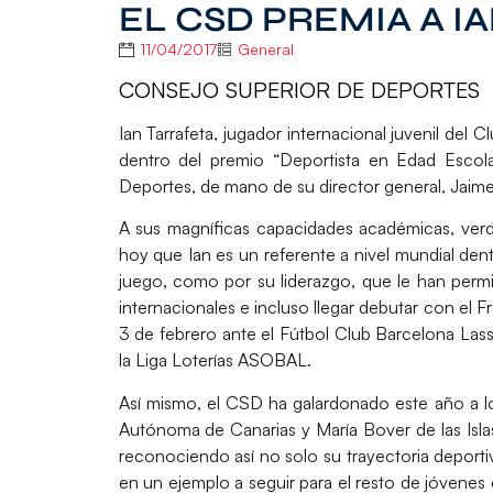
EL CSD PREMIA A I
11/04/2017
General
CONSEJO SUPERIOR DE DEPORTES
Ian Tarrafeta
, jugador internacional juvenil del
dentro del premio
“Deportista en Edad Escola
Deportes, de mano de su director general, Jaim
A sus magníficas capacidades académicas, ver
hoy que Ian es un referente a nivel mundial dentr
juego, como por su liderazgo, que le han perm
internacionales e incluso llegar debutar con el
Fr
3 de febrero ante el Fútbol Club Barcelona Las
la
Liga Loterías ASOBAL
.
Así mismo, el CSD ha galardonado este año a lo
Autónoma de Canarias y
María Bover
de las Isl
reconociendo así no solo su trayectoria deporti
en un ejemplo a seguir para el resto de jóvenes