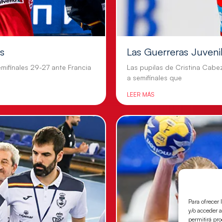
es
Las Guerreras Juvenile
mifinales 29-27 ante Francia
Las pupilas de Cristina Cabe
a semifinales que
LEER MÁS
Para ofrecer 
y/o acceder a
permitirá pr