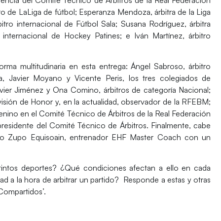
tro de LaLiga de fútbol;
Esperanza Mendoza
, árbitra de la Liga
bitro internacional de Fútbol Sala;
Susana Rodríguez
, árbitra
ro internacional de Hockey Patines; e
Iván Martínez
, árbitro
ma multitudinaria en esta entrega: Ángel Sabroso, árbitro
ía, Javier Moyano y Vicente Peris, los tres colegiados de
vier Jiménez y Ona Comino, árbitros de categoría Nacional;
isión de Honor y, en la actualidad, observador de la RFEBM;
nino en el Comité Técnico de Árbitros de la Real Federación
esidente del Comité Técnico de Árbitros. Finalmente, cabe
omo Zupo Equisoain, entrenador EHF Master Coach con un
istintos deportes? ¿Qué condiciones afectan a ello en cada
ad a la hora de arbitrar un partido? Responde a estas y otras
 Compartidos’.