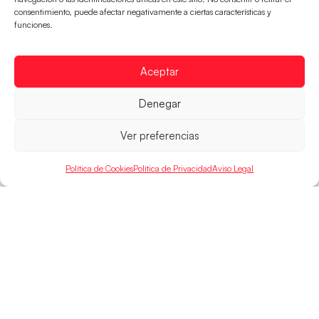
Las Guerreras Juveniles sellan su billete para
consentimiento, puede afectar negativamente a ciertas características y
las semifinales
funciones.
Las pupilas de Cristina Cabeza han remontado con
parcial de 7:1 que les ha dado el pase a semifinales
Aceptar
que
LEER MÁS
Denegar
Ver preferencias
Política de Cookies
Política de Privacidad
Aviso Legal