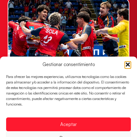
Gestionar consentimiento
Los Hispanos Juveniles jugarán las
semifinales del EHF EURO 2026
Para ofrecer las mejores experiencias, utilizamos tecnologías como las cookies
Los pupilos de Javier Márquez se han llevado el
para almacenar y/o acceder a la información del dispositivo. El consentimiento
de estas tecnologías nos permitirá procesar datos como el comportamiento de
partido de semifinales 29-27 ante Francia y mañana
navegación o las identificaciones únicas en este sitio. No consentir o retirar el
jugarán las semifinales
consentimiento, puede afectar negativamente a ciertas características y
funciones.
LEER MÁS
Aceptar