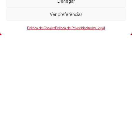
Denegar
Ver preferencias
Política de Cookies
Política de Privacidad
Aviso Legal
Las Guerreras Juveniles sellan su billete para
las semifinales
Las pupilas de Cristina Cabeza han remontado con
parcial de 7:1 que les ha dado el pase a semifinales
que
LEER MÁS