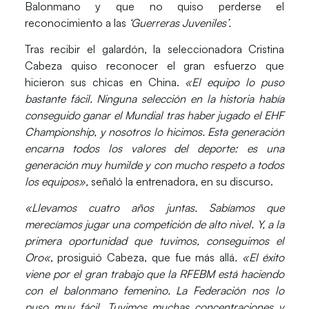
Balonmano
y que no quiso perderse el
reconocimiento a las
‘Guerreras Juveniles’.
Tras recibir el galardón, la seleccionadora
Cristina
Cabeza
quiso reconocer el gran esfuerzo que
hicieron sus chicas en
China
.
«El equipo lo puso
bastante fácil. Ninguna selección en la historia había
conseguido ganar el
Mundial
tras haber jugado el
EHF
Championship,
y nosotros lo hicimos. Esta generación
encarna todos los valores del deporte: es una
generación muy humilde y con mucho respeto a todos
los equipos»,
señaló la entrenadora, en su discurso.
«Llevamos cuatro años juntas. Sabíamos que
merecíamos jugar una competición de alto nivel. Y, a la
primera oportunidad que tuvimos, conseguimos el
Oro
«
, prosiguió
Cabeza
, que fue más allá
. «El éxito
viene por el gran trabajo que la
RFEBM
está haciendo
con el balonmano femenino. La
Federación
nos lo
puso muy fácil. Tuvimos muchas concentraciones y