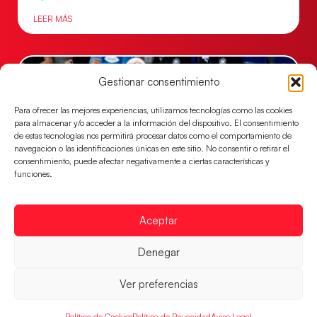
LEER MÁS
Gestionar consentimiento
Para ofrecer las mejores experiencias, utilizamos tecnologías como las cookies
para almacenar y/o acceder a la información del dispositivo. El consentimiento
de estas tecnologías nos permitirá procesar datos como el comportamiento de
navegación o las identificaciones únicas en este sitio. No consentir o retirar el
consentimiento, puede afectar negativamente a ciertas características y
funciones.
Una revancha contra Dinamarca para
Aceptar
conquistar el bronce del EHF EURO 2026
Los Hispanos Juveniles buscan colgarse la presea en
Denegar
el partido por el bronce del Campeonato de Europa,
mañana a las
Ver preferencias
LEER MÁS
Política de Cookies
Política de Privacidad
Aviso Legal