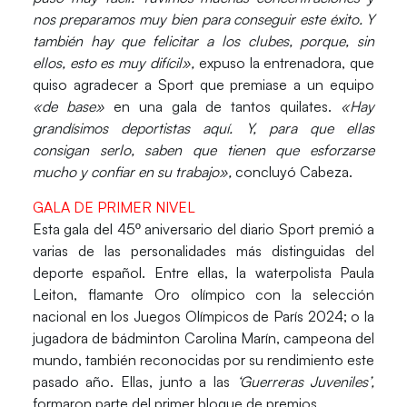
nos preparamos muy bien para conseguir este éxito. Y
también hay que felicitar a los clubes, porque, sin
ellos, esto es muy difícil»,
expuso la entrenadora, que
quiso agradecer a
Sport
que premiase a un equipo
«de base»
en una gala de tantos quilates.
«Hay
grandísimos deportistas aquí. Y, para que ellas
consigan serlo, saben que tienen que esforzarse
mucho y confiar en su trabajo»,
concluyó
Cabeza
.
GALA DE PRIMER NIVEL
Esta gala del 45º aniversario del
diario Sport
premió a
varias de las personalidades más distinguidas del
deporte español. Entre ellas, la waterpolista
Paula
Leiton
, flamante
Oro
olímpico con la selección
nacional en los
Juegos Olímpicos de París 2024
; o la
jugadora de bádminton
Carolina Marín,
campeona del
mundo, también reconocidas por su rendimiento este
pasado año. Ellas, junto a las
‘Guerreras Juveniles’,
formaron parte del primer bloque de premios.