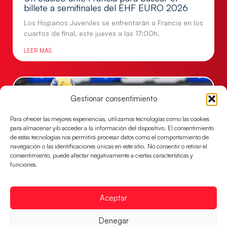
billete a semifinales del EHF EURO 2026
Los Hispanos Juveniles se enfrentarán a Francia en los
cuartos de final, este jueves a las 17:00h.
LEER MÁS
Gestionar consentimiento
Para ofrecer las mejores experiencias, utilizamos tecnologías como las cookies
para almacenar y/o acceder a la información del dispositivo. El consentimiento
de estas tecnologías nos permitirá procesar datos como el comportamiento de
navegación o las identificaciones únicas en este sitio. No consentir o retirar el
consentimiento, puede afectar negativamente a ciertas características y
funciones.
Las Guerreras Juveniles buscan ante Suiza
Aceptar
un billete para las semifinales del Mundial
Las Guerreras Juveniles afronta este jueves, a las
Denegar