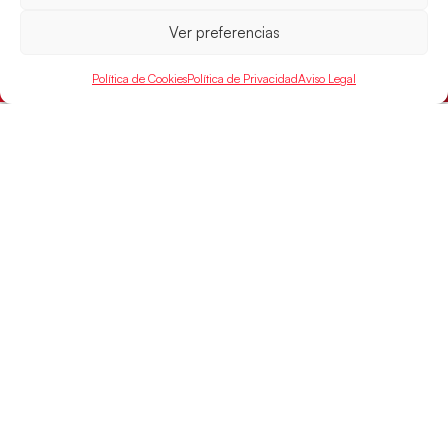
15:00 h, los cuartos de final del Campeonato del
Mundo Juvenil frente
Ver preferencias
LEER MÁS
Política de Cookies
Política de Privacidad
Aviso Legal
SELECCIONES
ACCESO
LEGAL
DIRECTO
Hispanos
Política de