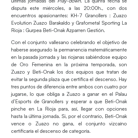
últimas jornadas del
Play-down
. La quinta fecha se
disputa este miércoles, a las 20:00h., con dos
encuentros apasionantes:
KH-7 Granollers : Zuazo
Evolution Zuazo Barakaldo y Grafometal Sporting La
Rioja : Gurpea Beti-Onak Azparren Gestión
.
Con el conjunto vallesano celebrando el objetivo de
haberse asegurado la permanencia matemáticamente
en la pasada jornada y las riojanas sabiéndose equipo
de
Oro Femenina
en la próxima temporada, son
Zuazo
y
Beti-Onak
los dos equipos que tratan de
evitar la segunda plaza que certifica el descenso. Hay
tres puntos de diferencia entre ambos con cuatro por
jugarse, lo que obliga a
Zuazo
a ganar en el
Palau
d’Esports de Granollers
y esperar a que
Beti-Onak
pinche en
La Rioja
para, así, llegar con opciones
hasta la última jornada. Si, por el contrario,
Beti-Onak
vence o
Zuazo
no gana, el conjunto vizcaíno
certificaría el descenso de categoría.