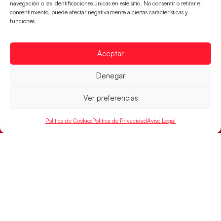
navegación o las identificaciones únicas en este sitio. No consentir o retirar el
consentimiento, puede afectar negativamente a ciertas características y
funciones.
Aceptar
Denegar
Ver preferencias
Un clásico ante Francia para buscar el
billete a semifinales del EHF EURO 2026
Política de Cookies
Política de Privacidad
Aviso Legal
Los Hispanos Juveniles se enfrentarán a Francia en los
cuartos de final, este jueves a las 17:00h.
LEER MÁS