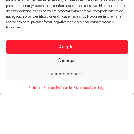
Para ofrecer las mejores experiencias, utilizamos tecnologías como las cookies
para almacenar y/o acceder a la información del dispositivo. El consentimiento
de estas tecnologías nos permitirá procesar datos como el comportamiento de
navegación o las identificaciones únicas en este sitio. No consentir o retirar el
Montenegro, última frontera para las
consentimiento, puede afectar negativamente a ciertas características y
Guerreras Juveniles en la conquista del oro
funciones.
mundial
El conjunto dirigido por Cristina Cabeza buscará
Aceptar
mañana, a las 17:30h., el oro en el Campeonato del
Mundo ante la
Denegar
LEER MÁS
Ver preferencias
Política de Cookies
Política de Privacidad
Aviso Legal