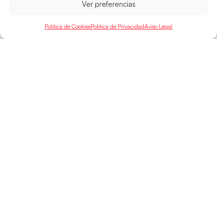
Ver preferencias
LEER MÁS
Política de Cookies
Política de Privacidad
Aviso Legal
SELECCIONES
ACCESO
LEGAL
DIRECTO
Hispanos
Política de
Guerreras
Competiciones
Privacidad