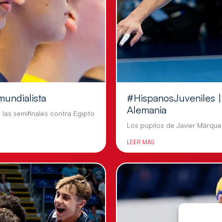
mundialista
#HispanosJuveniles | 
Alemania
n las semifinales contra Egipto
Los pupilos de Javier Márquez
LEER MÁS