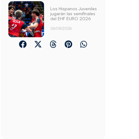
Los Hispanos Juveniles
jugarán las semifinales
del EHF EURO 2026
06/08/2026