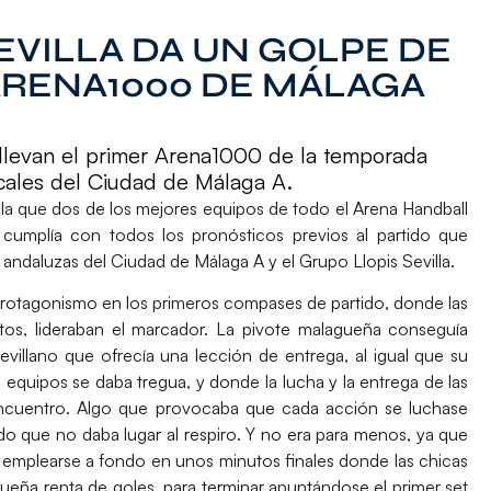
EVILLA DA UN GOLPE DE
ARENA1000 DE MÁLAGA
e llevan el primer Arena1000 de la temporada
locales del Ciudad de Málaga A.
en la que dos de los mejores equipos de todo el Arena Handball
 cumplía con todos los pronósticos previos al partido que
s andaluzas
del Ciudad de Málaga A
y el
Grupo Llopis Sevilla
.
protagonismo en los primeros compases de partido, donde las
tos
, lideraban el marcador. La pivote malagueña conseguía
illano que ofrecía una lección de entrega, al igual que su
quipos se daba tregua, y donde la lucha y la entrega de las
 encuentro. Algo que provocaba que cada acción se luchase
do que no daba lugar al respiro. Y no era para menos, ya que
 a emplearse a fondo en unos minutos finales donde las chicas
eña renta de goles, para terminar apuntándose el primer set