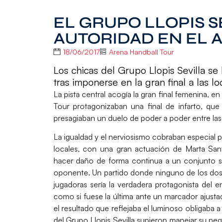
EL GRUPO LLOPIS S
AUTORIDAD EN EL 
18/06/2017
Arena Handball Tour
Los chicas del Grupo Llopis Sevilla s
tras imponerse en la gran final a las 
La pista central acogía la gran final femenina, 
Tour protagonizaban una final de infarto, que
presagiaban un duelo de poder a poder entre la
La igualdad y el nerviosismo cobraban especial 
locales, con una gran actuación de
Marta San
hacer daño de forma continua a un conjunto sev
oponente. Un partido donde ninguno de los dos e
jugadoras sería la verdadera protagonista del
como si fuese la última ante un marcador ajusta
el resultado que reflejaba el luminoso obligaba
del
Grupo Llopis Sevilla
supieron manejar su pequ