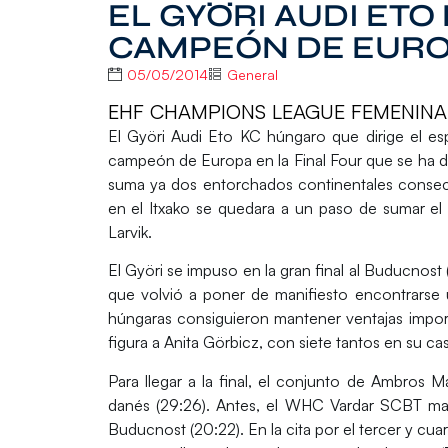
EL GYÖRI AUDI ETO
CAMPEÓN DE EUR
05/05/2014
General
EHF CHAMPIONS LEAGUE FEMENINA
El
Györi Audi Eto KC
húngaro que dirige el es
campeón de Europa en la Final Four que se ha d
suma ya dos entorchados continentales consecu
en el Itxako se quedara a un paso de sumar el t
Larvik.
El
Györi
se impuso en la gran final al
Buducnost
que volvió a poner de manifiesto encontrarse u
húngaras consiguieron mantener ventajas import
figura a
Anita Görbicz
, con siete tantos en su cas
Para llegar a la final, el conjunto de
Ambros Ma
danés (29:26). Antes, el
WHC Vardar SCBT
ma
Buducnost
(20:22). En la cita por el tercer y 