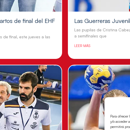
artos de final del EHF
Las Guerreras Juvenile
Las pupilas de Cristina Cabe
a semifinales que
 de final, este jueves a las
LEER MÁS
Para ofrecer 
y/o acceder a
permitirá pr