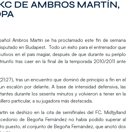
 KC DE AMBROS MARTÍN,
OPA
pañol
Ambros Martín
se ha proclamado este fin de semana
isputado en Budapest. Todo un éxito para el entrenador que
tivos en el país magiar, después de que durante su periplo
riunfo tras caer en la final de la temporada 2010/2011 ante
(21:27), tras un encuentro que dominó de principio a fin en el
n escalón por delante. A base de intensidad defensiva, las
antes durante los sesenta minutos y volvieron a tener en la
illero particular, a su jugadora más destacada.
rtín
se deshizo en la cita de semifinales del
FC. Midtjylland
cedonio de
Begoña Fernández
no había podido superar al
cuarto puesto, el conjunto de Begoña Fernández, que anotó dos