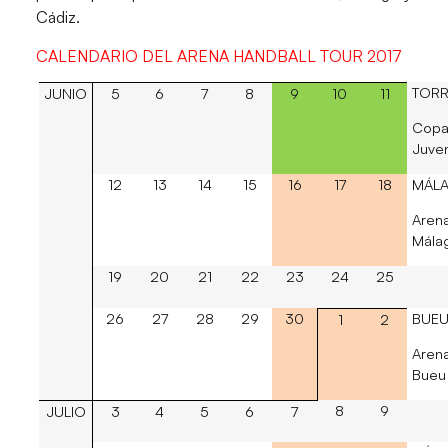
Cádiz.
CALENDARIO DEL ARENA HANDBALL TOUR 2017
TORR
JUNIO
5
6
7
8
9
10
11
Copa
Juven
12
13
14
15
16
17
18
MÁL
Are
Mála
19
20
21
22
23
24
25
26
27
28
29
30
BUE
1
2
Aren
Bueu
8
9
JULIO
3
4
5
6
7