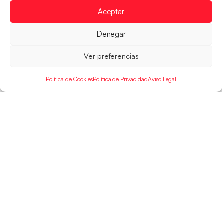
que
Aceptar
LEER MÁS
Denegar
Ver preferencias
Política de Cookies
Política de Privacidad
Aviso Legal
SELECCIONES
ACCESO
LEGAL
DIRECTO
Hispanos
Política de
Guerreras
Competiciones
Privacidad