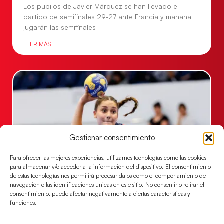
Los pupilos de Javier Márquez se han llevado el
partido de semifinales 29-27 ante Francia y mañana
jugarán las semifinales
LEER MÁS
Gestionar consentimiento
Para ofrecer las mejores experiencias, utilizamos tecnologías como las cookies
para almacenar y/o acceder a la información del dispositivo. El consentimiento
de estas tecnologías nos permitirá procesar datos como el comportamiento de
Las Guerreras Juveniles sellan su billete para
navegación o las identificaciones únicas en este sitio. No consentir o retirar el
las semifinales
consentimiento, puede afectar negativamente a ciertas características y
funciones.
Las pupilas de Cristina Cabeza han remontado con
parcial de 7:1 que les ha dado el pase a semifinales