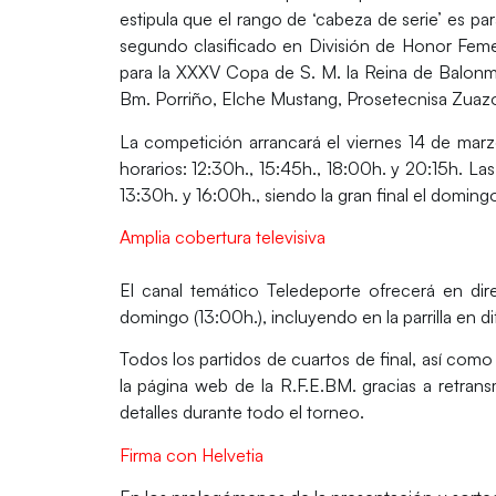
estipula que el rango de ‘cabeza de serie’ es p
segundo clasificado en División de Honor Femen
para la XXXV Copa de S. M. la Reina de Balonm
Bm. Porriño, Elche Mustang, Prosetecnisa Zuazo
La competición arrancará el viernes 14 de marzo
horarios: 12:30h., 15:45h., 18:00h. y 20:15h. La
13:30h. y 16:00h., siendo la gran final el doming
Amplia cobertura televisiva
El canal temático Teledeporte ofrecerá en direc
domingo (13:00h.), incluyendo en la parrilla en dif
Todos los partidos de cuartos de final, así como
la página web de la R.F.E.BM. gracias a retrans
detalles durante todo el torneo.
Firma con Helvetia