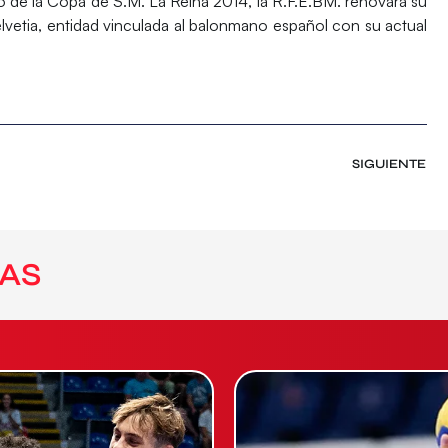
 de la Copa de S.M. La Reina 2014, la R.F.E.BM. renovará su
vetia, entidad vinculada al balonmano español con su actual
SIGUIENTE
AS