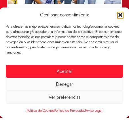
Un clásico ante Francia para buscar el
Gestionar consentimiento
billete a semifinales del EHF EURO 2026
Los Hispanos Juveniles se enfrentarán a Francia en los
Para ofrecer las mejores experiencias, utilizamos tecnologías como las cookies
para almacenar y/o acceder a la información del dispositivo. El consentimiento
cuartos de final, este jueves a las 17:00h.
de estas tecnologías nos permitirá procesar datos como el comportamiento de
navegación o las identificaciones únicas en este sitio. No consentir o retirar el
LEER MÁS
consentimiento, puede afectar negativamente a ciertas características y
funciones.
Aceptar
Denegar
Ver preferencias
Política de Cookies
Política de Privacidad
Aviso Legal
Las Guerreras Juveniles buscan ante Suiza
un billete para las semifinales del Mundial