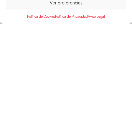
Ver preferencias
LEER MÁS
Política de Cookies
Política de Privacidad
Aviso Legal
SELECCIONES
ACCESO
LEGAL
DIRECTO
Hispanos
Política de
Guerreras
Competiciones
Privacidad