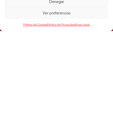
Las pupilas de Cristina Cabeza han remontado con
Denegar
parcial de 7:1 que les ha dado el pase a semifinales
que
Ver preferencias
LEER MÁS
Política de Cookies
Política de Privacidad
Aviso Legal
SELECCIONES
ACCESO
LEGAL
DIRECTO