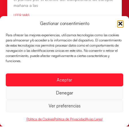
mañana a las
LEER MÁS
Gestionar consentimiento
Para ofrecer las mejores experiencias, utilizamos tecnologías como las cookies
para almacenar y/o acceder a la información del dispositivo. El consentimiento
de estas tecnologías nos permitirá procesar datos como el comportamiento de
navegación o las identificaciones únicas en este sitio. No consentir o retirar el
consentimiento, puede afectar negativamente a ciertas características y
funciones.
Aceptar
Denegar
Montenegro, última frontera para las
Guerreras Juveniles en la conquista del oro
Ver preferencias
mundial
El conjunto dirigido por Cristina Cabeza buscará
Política de Cookies
Política de Privacidad
Aviso Legal
mañana, a las 17:30h., el oro en el Campeonato del
Mundo ante la