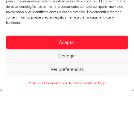
para almacenar y/o acceder a la información del dispositivo. El consentimiento
de estas tecnologías nos permitirá procesar datos como el comportamiento de
navegación o las identificaciones únicas en este sitio. No consentir o retirar el
consentimiento, puede afectar negativamente a ciertas características y
Las Guerreras Juveniles buscan ante Suiza
funciones.
un billete para las semifinales del Mundial
Las Guerreras Juveniles afronta este jueves, a las
15:00 h, los cuartos de final del Campeonato del
Aceptar
Mundo Juvenil frente
Denegar
LEER MÁS
Ver preferencias
Política de Cookies
Política de Privacidad
Aviso Legal