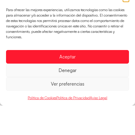
Para ofrecer las mejores experiencias, utilizamos tecnologías como las cookies
para almacenar y/o acceder a la información del dispositivo. El consentimiento
de estas tecnologías nos permitirá procesar datos como el comportamiento de
navegación o las identificaciones únicas en este sitio. No consentir o retirar el
consentimiento, puede afectar negativamente a ciertas características y
funciones.
Los Hispanos Juveniles buscarán el bronce
continental
Los pupilos de Javier Márquez no han podido con
Aceptar
Alemania y disputarán el encuentro por el bronce el
próximo domingo
Denegar
LEER MÁS
Ver preferencias
Política de Cookies
Política de Privacidad
Aviso Legal