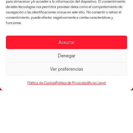
para almacenar y/o acceder a la información del dispositivo. El consentimiento
de estas tecnologías nos permitirá procesar datos como el comportamiento de
navegación o las identificaciones únicas en este sitio. No consentir o retirar el
consentimiento, puede afectar negativamente a ciertas características y
funciones.
Aceptar
Las Guerreras Juveniles sellan su billete para
Denegar
las semifinales
Las pupilas de Cristina Cabeza han remontado con
Ver preferencias
parcial de 7:1 que les ha dado el pase a semifinales
que
Política de Cookies
Política de Privacidad
Aviso Legal
LEER MÁS