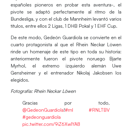
españoles pioneros en probar esta aventura-, el
pivote se adaptó perfectamente al ritmo de la
Bundesliga, y con el club de Mannheim levantó varios
títulos, entre ellos
2 Ligas, 1 DHB Pokal y 1 EHF Cup.
De este modo, Gedeón Guardiola se convierte en el
cuarto protagonista al que el Rhein Neckar Löwen
rinde un homenaje de este tipo en toda su historia:
anteriormente fueron el pivote noruego Bjarte
Myrhol, el extremo izquierdo alemán Uwe
Gensheimer y el entrenador Nikolaj Jakobsen los
elegidos.
Fotografía: Rhein Neckar Löwen
Gracias por todo,
@GedeonGuardiola
!
#rnl
#RNLTBV
#gedeonguardiola
pic.twitter.com/9iZ6XwlYA8