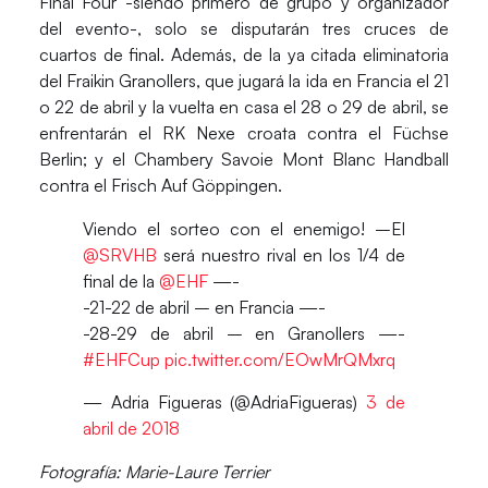
Final Four -siendo primero de grupo y organizador
del evento-, solo se disputarán tres cruces de
cuartos de final. Además, de la ya citada eliminatoria
del Fraikin Granollers, que jugará la
ida en Francia el 21
o 22 de abril y la vuelta en casa el 28 o 29 de abril
, se
enfrentarán el RK Nexe croata contra el Füchse
Berlin; y el Chambery Savoie Mont Blanc Handball
contra el Frisch Auf Göppingen.
Viendo el sorteo con el enemigo! –El
@SRVHB
será nuestro rival en los 1/4 de
final de la
@EHF
—-
-21-22 de abril – en Francia —-
-28-29 de abril – en Granollers —-
#EHFCup
pic.twitter.com/EOwMrQMxrq
— Adria Figueras (@AdriaFigueras)
3 de
abril de 2018
Fotografía: Marie-Laure Terrier