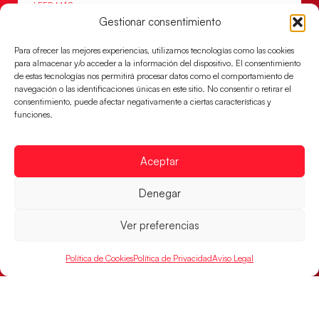
LEER MÁS
Gestionar consentimiento
Para ofrecer las mejores experiencias, utilizamos tecnologías como las cookies
para almacenar y/o acceder a la información del dispositivo. El consentimiento
de estas tecnologías nos permitirá procesar datos como el comportamiento de
navegación o las identificaciones únicas en este sitio. No consentir o retirar el
consentimiento, puede afectar negativamente a ciertas características y
funciones.
Aceptar
Denegar
Las Guerreras Juveniles sellan su billete para
las semifinales
Ver preferencias
Las pupilas de Cristina Cabeza han remontado con
parcial de 7:1 que les ha dado el pase a semifinales
Política de Cookies
Política de Privacidad
Aviso Legal
que
LEER MÁS