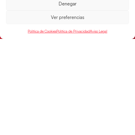
El conjunto dirigido por Cristina Cabeza buscará
Denegar
mañana, a las 17:30h., el oro en el Campeonato del
Mundo ante la
Ver preferencias
LEER MÁS
Política de Cookies
Política de Privacidad
Aviso Legal
SELECCIONES
ACCESO
LEGAL
DIRECTO