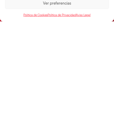
Ver preferencias
Política de Cookies
Política de Privacidad
Aviso Legal
Las Guerreras Juveniles sellan su billete para
las semifinales
Las pupilas de Cristina Cabeza han remontado con
parcial de 7:1 que les ha dado el pase a semifinales
que
LEER MÁS