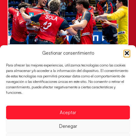
Los Hispanos Juveniles jugarán las
Gestionar consentimiento
semifinales del EHF EURO 2026
Para ofrecer las mejores experiencias, utilizamos tecnologías como las cookies
Los pupilos de Javier Márquez se han llevado el
para almacenar y/o acceder a la información del dispositivo. El consentimiento
partido de semifinales 29-27 ante Francia y mañana
de estas tecnologías nos permitirá procesar datos como el comportamiento de
jugarán las semifinales
navegación o las identificaciones únicas en este sitio. No consentir o retirar el
consentimiento, puede afectar negativamente a ciertas características y
LEER MÁS
funciones.
Aceptar
Denegar