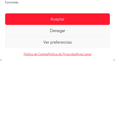
mundial
funciones.
El conjunto dirigido por Cristina Cabeza buscará
mañana, a las 17:30h., el oro en el Campeonato del
Aceptar
Mundo ante la
LEER MÁS
Denegar
Ver preferencias
Política de Cookies
Política de Privacidad
Aviso Legal
SELECCIONES
ACCESO
LEGAL