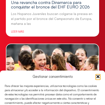
Una revancha contra Dinamarca para
conquistar el bronce del EHF EURO 2026
Los Hispanos Juveniles buscan colgarse la presea en
el partido por el bronce del Campeonato de Europa,
mañana a las
LEER MÁS
Gestionar consentimiento
Para ofrecer las mejores experiencias, utilizamos tecnologías como las cookies
para almacenar y/o acceder a la información del dispositivo. El consentimiento
de estas tecnologías nos permitirá procesar datos como el comportamiento de
Montenegro, última frontera para las
navegación o las identificaciones únicas en este sitio. No consentir o retirar el
Guerreras Juveniles en la conquista del oro
consentimiento, puede afectar negativamente a ciertas características y