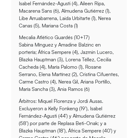
Isabel Fernández-Agusti (4), Aileen Ripa,
Macarena Sans (6), Almudena Gutiérrez (1),
Libe Arruabarrena, Laida Urbitarte (1), Nerea
Canas (5), Mariana Costa (1)
Mecalia Atlético Guardés (10+17)
Sabina Mínguez y Amadine Balzinc en
portería; África Sempere (4), Jazmin Lucero,
Blazka Hauptman (3), Lorena Téllez, Cecilia
Cacheda (4), María Palomo (1), Rosane
Serrano, Elena Martínez (2), Cristina Cifuentes,
Carme Castro (4), Nerea Gil, Ariana Portillo,
María Sancha (3), Ania Ramos (6)
Árbitros: Miquel Florenza y Jordi Ausas.
Excluyeron a Kelly Fonkeng (19’), Isabel
Fernández-Agusti (44’) y Almudena Gutiérrez
(58’) por parte de Replasa Beti-Onak; y a
Blazka Hauptman (18’), África Sempere (40’) y
Carme Castro (46’) por parte de Mecalia