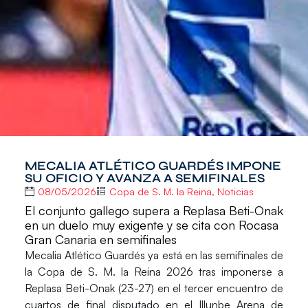
MECALIA ATLÉTICO GUARDÉS IMPONE
SU OFICIO Y AVANZA A SEMIFINALES
08/05/2026
Copa de S. M. la Reina
,
Noticias
El conjunto gallego supera a Replasa Beti-Onak
en un duelo muy exigente y se cita con Rocasa
Gran Canaria en semifinales
Mecalia Atlético Guardés
ya está en las semifinales de
la
Copa de S. M. la Reina 2026
tras imponerse a
Replasa Beti-Onak
(
23-27
) en el tercer encuentro de
cuartos de final disputado en el Illunbe Arena de