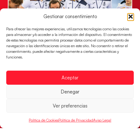
Gestionar consentimiento
Para ofrecer las mejores experiencias, utilizamos tecnologías como las cookies
para almacenar y/o acceder a la información del dispositivo. El consentimiento
de estas tecnologías nos permitirá procesar datos como el comportamiento de
navegación o las identificaciones únicas en este sitio. No consentir o retirar el
Un clásico ante Francia para buscar el
consentimiento, puede afectar negativamente a ciertas características y
billete a semifinales del EHF EURO 2026
funciones.
Los Hispanos Juveniles se enfrentarán a Francia en los
cuartos de final, este jueves a las 17:00h.
Aceptar
LEER MÁS
Denegar
Ver preferencias
Política de Cookies
Política de Privacidad
Aviso Legal