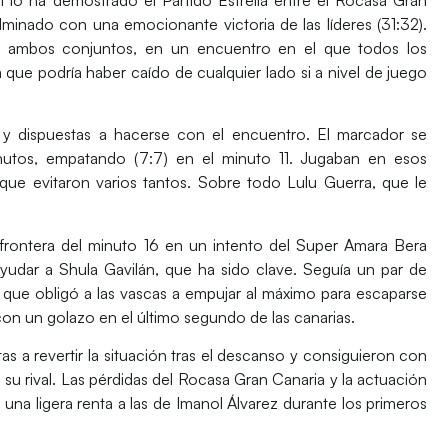
lminado con una emocionante victoria de las líderes
(31:32)
.
ón ambos conjuntos, en un encuentro en el que todos los
a que podría haber caído de cualquier lado si a nivel de juego
 y dispuestas a hacerse con el encuentro. El marcador se
inutos, empatando
(7:7)
en el minuto 11. Jugaban en esos
ue evitaron varios tantos. Sobre todo
Lulu Guerra
, que le
frontera del minuto 16 en un intento del
Super Amara Bera
ayudar a
Shula Gavilán
, que ha sido clave. Seguía un par de
 que obligó a las vascas a empujar al máximo para escaparse
on un golazo en el último segundo de las canarias.
tas a revertir la situación tras el descanso y consiguieron con
su rival. Las
pérdidas
del Rocasa Gran Canaria y la actuación
una ligera renta a las de
Imanol Álvarez
durante los primeros