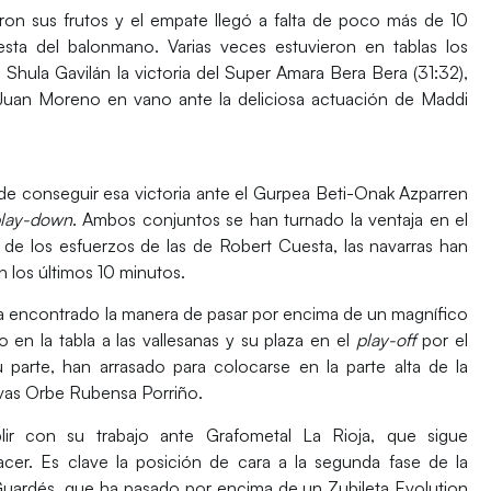
ron sus frutos y el
empate
llegó a falta de poco más de
10
esta del balonmano. Varias veces estuvieron en tablas los
e Shula Gavilán la
victoria del Super Amara Bera Bera (31:32)
,
 Juan Moreno en vano ante la deliciosa actuación de
Maddi
de conseguir esa victoria ante el
Gurpea Beti-Onak Azparren
lay-down
. Ambos conjuntos se han turnado la ventaja en el
 de los esfuerzos de las de
Robert Cuesta
, las navarras han
n los últimos 10 minutos.
 encontrado la manera de pasar por encima de un magnífico
 en la tabla a las vallesanas y su plaza en el
play-off
por el
u parte, han arrasado para colocarse en la parte alta de la
as Orbe Rubensa Porriño
.
plir con su trabajo ante
Grafometal La Rioja
, que sigue
cer. Es clave la posición de cara a la segunda fase de la
Guardés
, que ha pasado por encima de un
Zubileta Evolution