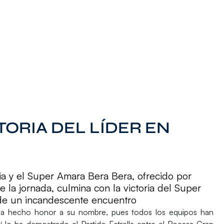
ORIA DEL LÍDER EN
a y el Super Amara Bera Bera, ofrecido por
 la jornada, culmina con la victoria del Super
de un incandescente encuentro
a hecho honor a su nombre, pues todos los equipos han
sí lo ha demostrado el
Partido Estrella
entre el
Rocasa Gran