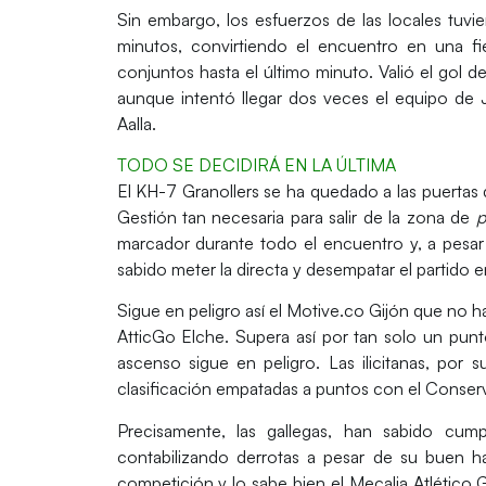
Sin embargo, los esfuerzos de las locales tuvie
minutos
, convirtiendo el encuentro en una fi
conjuntos hasta el último minuto. Valió el gol d
aunque intentó llegar dos veces el equipo de
Aalla
.
TODO SE DECIDIRÁ EN LA ÚLTIMA
El
KH-7 Granollers
se ha quedado a las puertas 
Gestión
tan necesaria para salir de la zona de
p
marcador durante todo el encuentro y, a pesar
sabido meter la directa y desempatar el partido e
Sigue en peligro así el
Motive.co Gijón
que no ha
AtticGo Elche
. Supera así por tan solo un punto
ascenso sigue en peligro. Las ilicitanas, por s
clasificación empatadas a puntos con el
Conserv
Precisamente, las gallegas, han sabido cum
contabilizando derrotas a pesar de su buen ha
competición y lo sabe bien el
Mecalia Atlético 