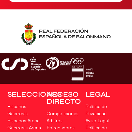
SELECCIONES
ACCESO
LEGAL
DIRECTO
Hispanos
Política de
Guerreras
Competiciones
Privacidad
Hispanos Arena
Árbitros
Aviso Legal
Guerreras Arena
Entrenadores
Política de