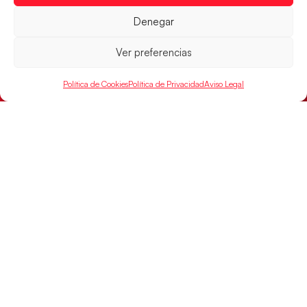
mundial
Denegar
El conjunto dirigido por Cristina Cabeza buscará
mañana, a las 17:30h., el oro en el Campeonato del
Ver preferencias
Mundo ante la
LEER MÁS
Política de Cookies
Política de Privacidad
Aviso Legal
SELECCIONES
ACCESO
LEGAL