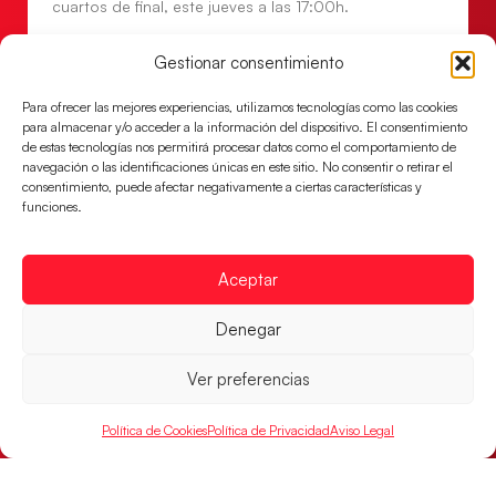
cuartos de final, este jueves a las 17:00h.
LEER MÁS
Gestionar consentimiento
Para ofrecer las mejores experiencias, utilizamos tecnologías como las cookies
para almacenar y/o acceder a la información del dispositivo. El consentimiento
de estas tecnologías nos permitirá procesar datos como el comportamiento de
navegación o las identificaciones únicas en este sitio. No consentir o retirar el
consentimiento, puede afectar negativamente a ciertas características y
funciones.
Aceptar
Denegar
Las Guerreras Juveniles buscan ante Suiza
un billete para las semifinales del Mundial
Ver preferencias
Las Guerreras Juveniles afronta este jueves, a las
15:00 h, los cuartos de final del Campeonato del
Política de Cookies
Política de Privacidad
Aviso Legal
Mundo Juvenil frente
LEER MÁS