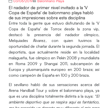
03/06/2019
Balonmano Playa
El nadador de primer nivel invitado a la 'V
Copa de España' de balonmano playa habló
de sus impresiones sobre esta disciplina
Entre toda la gente que estuvo disfrutando de la ‘
V
Copa de Españ
a’ de Torrox desde la zona vip,
destacó la presencia del nadador olímpico,
Melquiades Álvarez
, con quien tuvimos la
oportunidad de charlar durante la segunda jornada. El
deportista, que actualmente reside en la localidad
malagueña, fue olímpico en Pekín 2008 y mundialista
en Roma 2009 y Shangai 2011, subcampeón de
Europa y plusmarquista europeo en 200 braza; así
como campeón de España en 100 y 200 braza.
El sevillano habló de sus sensaciones acerca del
Arena Handball Tour
y sobre el balonmano playa, ya
que es una disciplina totalmente distinta a la suya:
“El
ambiente deportivo que se respira aquí es fantástico,
me ha parecido un deporte muy diferente al mío pero