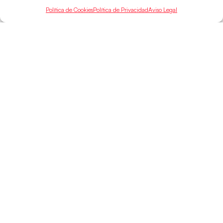
Política de Cookies
Política de Privacidad
Aviso Legal
SELECCIONES
ACCESO
LEGAL
DIRECTO
Hispanos
Política de
Guerreras
Competiciones
Privacidad
Hispanos Arena
Árbitros
Aviso Legal
Guerreras Arena
Entrenadores
Política de