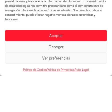
para almacenar y/o acceder a la información del dispositivo. El consentimiento
de estas tecnologías nos permitirá procesar datos como el comportamiento de
navegación o las identificaciones únicas en este sitio. No consentir o retirar el
consentimiento, puede afectar negativamente a ciertas características y
Las Guerreras Juveniles sellan su billete para
funciones.
las semifinales
Las pupilas de Cristina Cabeza han remontado con
parcial de 7:1 que les ha dado el pase a semifinales
Aceptar
que
Denegar
LEER MÁS
Ver preferencias
Política de Cookies
Política de Privacidad
Aviso Legal