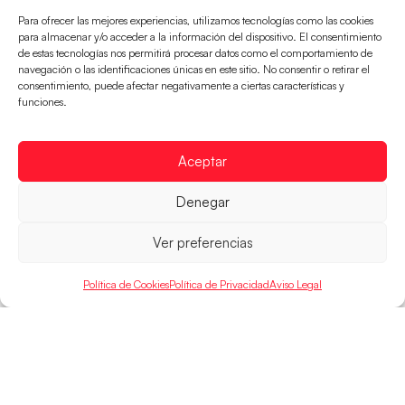
Para ofrecer las mejores experiencias, utilizamos tecnologías como las cookies
para almacenar y/o acceder a la información del dispositivo. El consentimiento
de estas tecnologías nos permitirá procesar datos como el comportamiento de
navegación o las identificaciones únicas en este sitio. No consentir o retirar el
consentimiento, puede afectar negativamente a ciertas características y
Las Guerreras Juveniles, primeras de grupo
funciones.
en la Main Round
Las pupilas de Cristina Cabeza se imponen 35-33 a
Aceptar
Montenegro, y el jueves disputarán los cuartos de
final ante Suiza
Denegar
LEER MÁS
Ver preferencias
Política de Cookies
Política de Privacidad
Aviso Legal