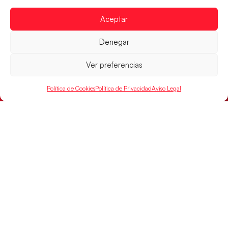
LEER MÁS
Aceptar
Denegar
Ver preferencias
Política de Cookies
Política de Privacidad
Aviso Legal
Una revancha contra Dinamarca para
conquistar el bronce del EHF EURO 2026
Los Hispanos Juveniles buscan colgarse la presea en
el partido por el bronce del Campeonato de Europa,
mañana a las
LEER MÁS