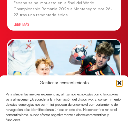
España se ha impuesto en la final del World
Championship Romania 2026 a Montenegro por 26-
23 tras una remontada épica
LEER MÁS
Gestionar consentimiento
Para ofrecer las mejores experiencias, utilizamos tecnologías como las cookies
para almacenar y/o acceder a la información del dispositivo. El consentimiento
Los Hispanos Juveniles caen ante
de estas tecnologías nos permitirá procesar datos como el comportamiento de
Dinamarca en la pelea por el bronce
navegación o las identificaciones únicas en este sitio. No consentir o retirar el
consentimiento, puede afectar negativamente a ciertas características y
El equipo de Javier Márquez no pudo con la selección
funciones.
danesa (25-28) y finaliza cuarto el EHF EURO 2026