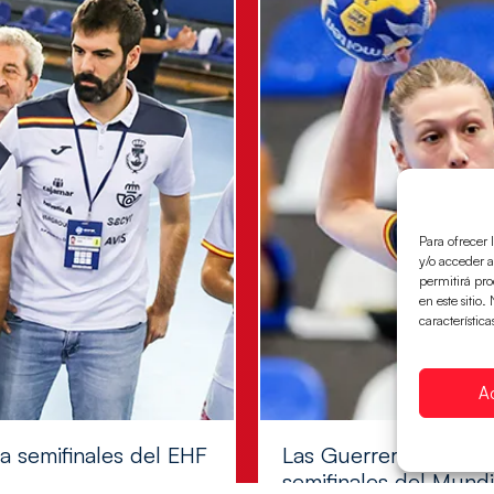
Para ofrecer 
y/o acceder a
permitirá pr
en este sitio
característica
A
 a semifinales del EHF
Las Guerreras Juvenil
semifinales del Mundi