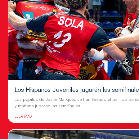
Los Hispanos Juveniles jugarán las semifinal
Los pupilos de Javier Márquez se han llevado el partido de se
y mañana jugarán las semifinales
LEER MÁS