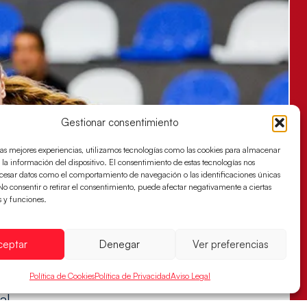
Gestionar consentimiento
las mejores experiencias, utilizamos tecnologías como las cookies para almacenar
 la información del dispositivo. El consentimiento de estas tecnologías nos
ocesar datos como el comportamiento de navegación o las identificaciones únicas
. No consentir o retirar el consentimiento, puede afectar negativamente a ciertas
s y funciones.
ceptar
Denegar
Ver preferencias
Política de Cookies
Política de Privacidad
Aviso Legal
es buscan ante Suiza un billete para las
al