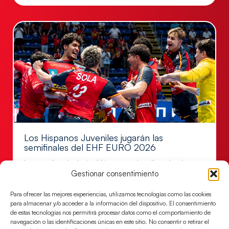
Los Hispanos Juveniles jugarán las
semifinales del EHF EURO 2026
Los pupilos de Javier Márquez se han llevado el
Gestionar consentimiento
partido de semifinales 29-27 ante Francia y mañana
jugarán las semifinales
Para ofrecer las mejores experiencias, utilizamos tecnologías como las cookies
LEER MÁS
para almacenar y/o acceder a la información del dispositivo. El consentimiento
de estas tecnologías nos permitirá procesar datos como el comportamiento de
navegación o las identificaciones únicas en este sitio. No consentir o retirar el