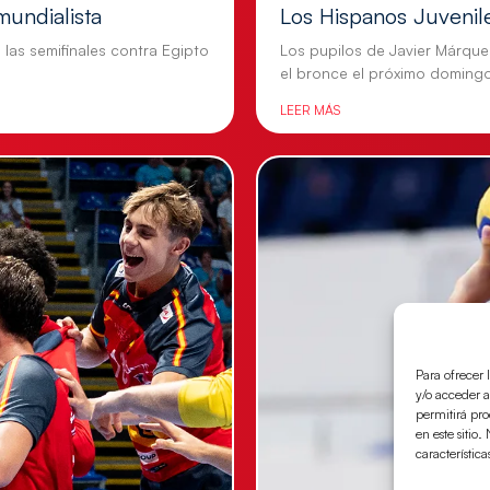
mundialista
Los Hispanos Juvenil
n las semifinales contra Egipto
Los pupilos de Javier Márque
el bronce el próximo doming
LEER MÁS
Para ofrecer 
y/o acceder a
permitirá pr
en este sitio
característica