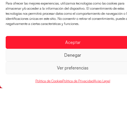
Para ofrecer las mejores experiencias, utilizamos tecnologías como las cookies para
almacenar y/o acceder a la información del dispositivo. El consentimiento de estas
SELECCIONES
ACCESO
LEGAL
tecnologías nos permitirá procesar datos como el comportamiento de navegación o l
DIRECTO
identificaciones únicas en este sitio. No consentir o retirar el consentimiento, puede 
Hispanos
Política de
negativamente a ciertas características y funciones.
Guerreras
Competiciones
Privacidad
Hispanos Arena
Árbitros
Aviso Legal
Aceptar
Guerreras Arena
Entrenadores
Política de
Nanobalonmano
Cookies
Denegar
Tienda
Mapa Web
SOPORTE
SÍGUENOS
Ver preferencias
EN
Incidencias
Política de Cookies
Política de Privacidad
Aviso Legal
CONTACTO
FINANCIADO
POR
RFEBM © 2024. Todos los derechos reservados –