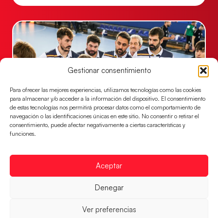
Gestionar consentimiento
Para ofrecer las mejores experiencias, utilizamos tecnologías como las cookies
para almacenar y/o acceder a la información del dispositivo. El consentimiento
de estas tecnologías nos permitirá procesar datos como el comportamiento de
navegación o las identificaciones únicas en este sitio. No consentir o retirar el
consentimiento, puede afectar negativamente a ciertas características y
Un clásico ante Francia para buscar el
funciones.
billete a semifinales del EHF EURO 2026
Los Hispanos Juveniles se enfrentarán a Francia en los
Aceptar
cuartos de final, este jueves a las 17:00h.
LEER MÁS
Denegar
Ver preferencias