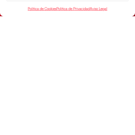
Política de Cookies
Política de Privacidad
Aviso Legal
Las Guerreras Juveniles buscan ante Suiza
un billete para las semifinales del Mundial
Las Guerreras Juveniles afronta este jueves, a las
15:00 h, los cuartos de final del Campeonato del
Mundo Juvenil frente
LEER MÁS