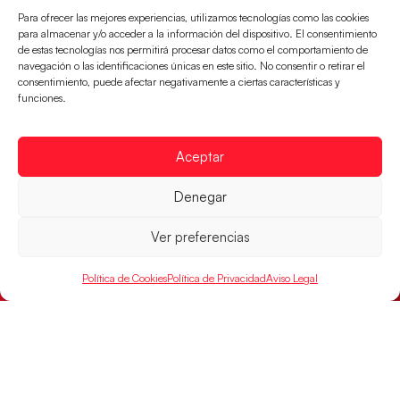
Para ofrecer las mejores experiencias, utilizamos tecnologías como las cookies
para almacenar y/o acceder a la información del dispositivo. El consentimiento
de estas tecnologías nos permitirá procesar datos como el comportamiento de
navegación o las identificaciones únicas en este sitio. No consentir o retirar el
consentimiento, puede afectar negativamente a ciertas características y
funciones.
Aceptar
Denegar
Los Hispanos Juveniles buscarán el bronce
continental
Ver preferencias
Los pupilos de Javier Márquez no han podido con
Alemania y disputarán el encuentro por el bronce el
Política de Cookies
Política de Privacidad
Aviso Legal
próximo domingo
LEER MÁS