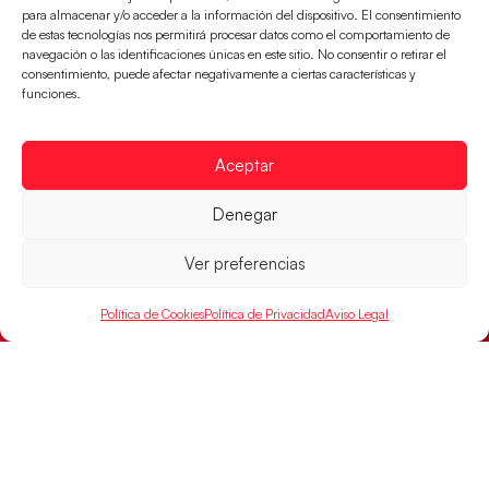
para almacenar y/o acceder a la información del dispositivo. El consentimiento
LEER MÁS
de estas tecnologías nos permitirá procesar datos como el comportamiento de
navegación o las identificaciones únicas en este sitio. No consentir o retirar el
consentimiento, puede afectar negativamente a ciertas características y
funciones.
Aceptar
Denegar
Ver preferencias
Política de Cookies
Política de Privacidad
Aviso Legal
Los Hispanos Juveniles buscarán el bronce
continental
Los pupilos de Javier Márquez no han podido con
Alemania y disputarán el encuentro por el bronce el
próximo domingo
LEER MÁS