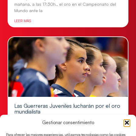
mañana, a las 17:30h., el oro en el Campeonato del
Mundo ante la
LEER MÁS
Las Guerreras Juveniles lucharán por el oro
mundialista
El conjunto dirigido por Cristina Cabeza se lleva la
Gestionar consentimiento
victoria en las semifinales contra Egipto y luchará por
el oro
Para ofrecer las mejores experiencias, utilizamos tecnologías como las cookies