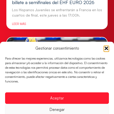
billete a semifinales del EHF EURO 2026
Los Hispanos Juveniles se enfrentarán a Francia en los
cuartos de final, este jueves a las 17:00h.
LEER MÁS
Gestionar consentimiento
Para ofrecer las mejores experiencias, utilizamos tecnologías como las cookies
para almacenar y/o acceder a la información del dispositivo. El consentimiento
de estas tecnologías nos permitirá procesar datos como el comportamiento de
navegación o las identificaciones únicas en este sitio. No consentir o retirar el
consentimiento, puede afectar negativamente a ciertas características y
funciones.
Las Guerreras Juveniles buscan ante Suiza
Aceptar
un billete para las semifinales del Mundial
Las Guerreras Juveniles afronta este jueves, a las
Denegar
15:00 h, los cuartos de final del Campeonato del