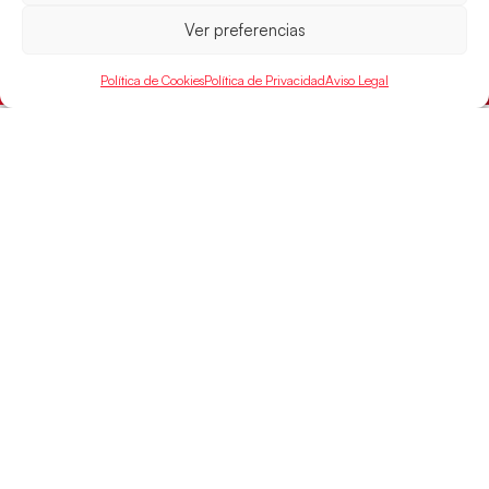
Mundo Juvenil frente
Ver preferencias
LEER MÁS
Política de Cookies
Política de Privacidad
Aviso Legal
SELECCIONES
ACCESO
LEGAL
DIRECTO
Hispanos
Política de