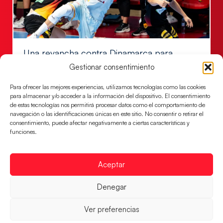
Una revancha contra Dinamarca para
conquistar el bronce del EHF EURO 2026
Gestionar consentimiento
Los Hispanos Juveniles buscan colgarse la presea en
Para ofrecer las mejores experiencias, utilizamos tecnologías como las cookies
el partido por el bronce del Campeonato de Europa,
para almacenar y/o acceder a la información del dispositivo. El consentimiento
mañana a las
de estas tecnologías nos permitirá procesar datos como el comportamiento de
navegación o las identificaciones únicas en este sitio. No consentir o retirar el
LEER MÁS
consentimiento, puede afectar negativamente a ciertas características y
funciones.
Aceptar
Denegar
Ver preferencias