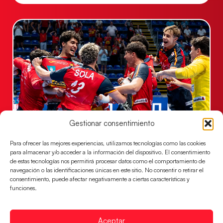
Gestionar consentimiento
Los Hispanos Juveniles jugarán las
semifinales del EHF EURO 2026
Para ofrecer las mejores experiencias, utilizamos tecnologías como las cookies
para almacenar y/o acceder a la información del dispositivo. El consentimiento
Los pupilos de Javier Márquez se han llevado el
de estas tecnologías nos permitirá procesar datos como el comportamiento de
partido de semifinales 29-27 ante Francia y mañana
navegación o las identificaciones únicas en este sitio. No consentir o retirar el
jugarán las semifinales
consentimiento, puede afectar negativamente a ciertas características y
funciones.
LEER MÁS
Aceptar