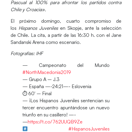
Pascual al 100% para afrontar los partidos contra
Chile y Croacia».
El próximo domingo, cuarto compromiso de
los
Hispanos Juveniles
en
Skopje
, ante la selección
de
Chile
. La cita, a partir de las
16:30 h.
con el
Jane
Sandanski Arena
como escenario.
Fotografías: IHF
— Campeonato del Mundo
#NorthMacedonia2019
— Grupo A – J.3
— España —-24:21—- Eslovenia
⏱ 60′ – Final
— ¡Los Hispanos Juveniles sentencian su
tercer encuentro apuntándose un nuevo
triunfo en su casillero! —-
—
https://t.co/762UUQB9Ze
#HispanosJuveniles