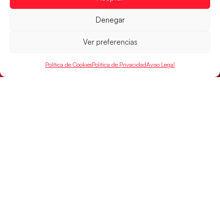
Denegar
Ver preferencias
Política de Cookies
Política de Privacidad
Aviso Legal
Las Guerreras Juveniles sellan su billete para
las semifinales
Las pupilas de Cristina Cabeza han remontado con
parcial de 7:1 que les ha dado el pase a semifinales
que
LEER MÁS