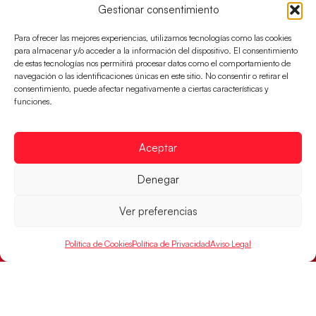
billete a semifinales del EHF EURO 2026
Gestionar consentimiento
Los Hispanos Juveniles se enfrentarán a Francia en los
Para ofrecer las mejores experiencias, utilizamos tecnologías como las cookies
cuartos de final, este jueves a las 17:00h.
para almacenar y/o acceder a la información del dispositivo. El consentimiento
de estas tecnologías nos permitirá procesar datos como el comportamiento de
LEER MÁS
navegación o las identificaciones únicas en este sitio. No consentir o retirar el
consentimiento, puede afectar negativamente a ciertas características y
funciones.
Aceptar
Denegar
Ver preferencias
Política de Cookies
Política de Privacidad
Aviso Legal
Las Guerreras Juveniles buscan ante Suiza
un billete para las semifinales del Mundial
Las Guerreras Juveniles afronta este jueves, a las
15:00 h, los cuartos de final del Campeonato del