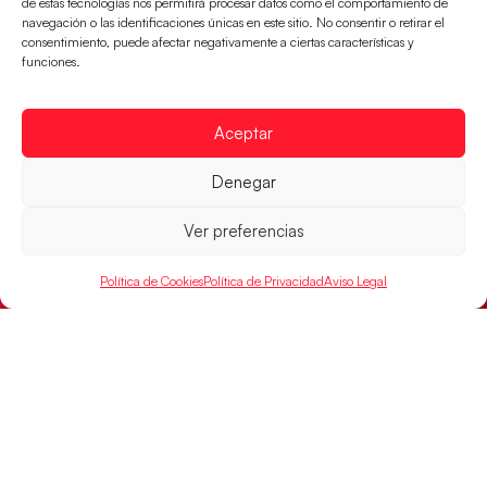
de estas tecnologías nos permitirá procesar datos como el comportamiento de
navegación o las identificaciones únicas en este sitio. No consentir o retirar el
Los pupilos de Javier Márquez se han llevado el
consentimiento, puede afectar negativamente a ciertas características y
partido de semifinales 29-27 ante Francia y mañana
funciones.
jugarán las semifinales
LEER MÁS
Aceptar
Denegar
Ver preferencias
Política de Cookies
Política de Privacidad
Aviso Legal
Las Guerreras Juveniles sellan su billete para
las semifinales
Las pupilas de Cristina Cabeza han remontado con